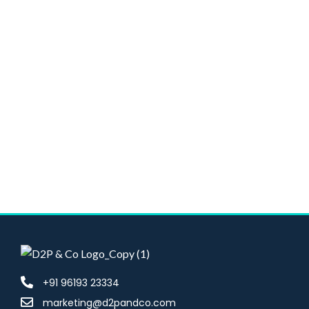
etiam leo parturient suspendisse a hac inceptos posuere
sed. Suscipit a suspendisse aliquam vestibulum sed
nascetur id massa.
Kingsley Chandler
Environmental Economist
+91 96193 23334
marketing@d2pandco.com